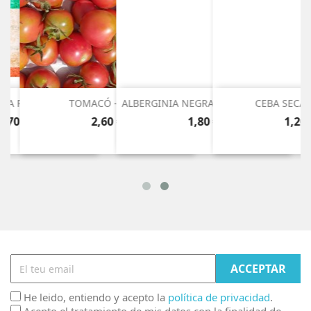
LLA PETITA
TOMACÓ - 250G
ALBERGINIA NEGRA LLARGA - 500G
CEBA SECA -
reu
Preu
Preu
Preu
8,70 €
2,60 €
1,80 €
1,20 
GIR AL CARRET
AFEGIR AL CARRET
AFEGIR AL CARRET
AFEGIR A



He leido, entiendo y acepto la
política de privacidad
.