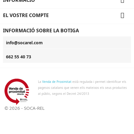


EL VOSTRE COMPTE
INFORMACIÓ SOBRE LA BOTIGA
info@socarel.com
662 55 40 73
La
Venda de Proximitat
està regulada i permet identificar els
pagesos catalans que venen ells mateixos els seus productes
al públic, segons el Decret 24/2013
© 2026 - SOCA-REL