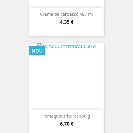
Crema de carbassó 485 ml
Preu
4,35 €
NOU
Tomàquet triturat 660 g
Preu
6,70 €