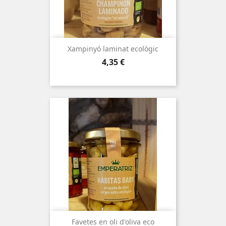
Xampinyó laminat ecològic
Preu
4,35 €
Favetes en oli d'oliva eco