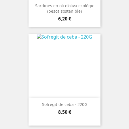
Sardines en oli d'oliva ecològic
(pesca sostenible)
Preu
6,20 €
Sofregit de ceba - 220G
Preu
8,50 €