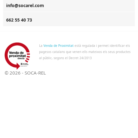
info@socarel.com
662 55 40 73
La
Venda de Proximitat
està regulada i permet identificar els
pagesos catalans que venen ells mateixos els seus productes
al públic, segons el Decret 24/2013
© 2026 - SOCA-REL