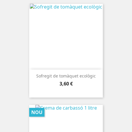
Sofregit de tomàquet ecològic
Preu
3,60 €
NOU