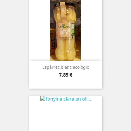
Espàrrec blanc ecològic
Preu
7,85 €