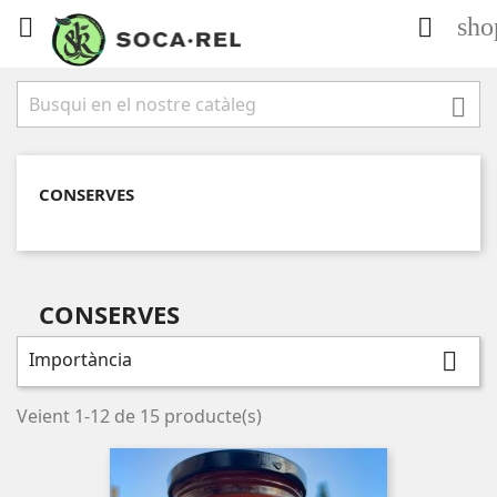
sho



CONSERVES
CONSERVES
Importància

Veient 1-12 de 15 producte(s)